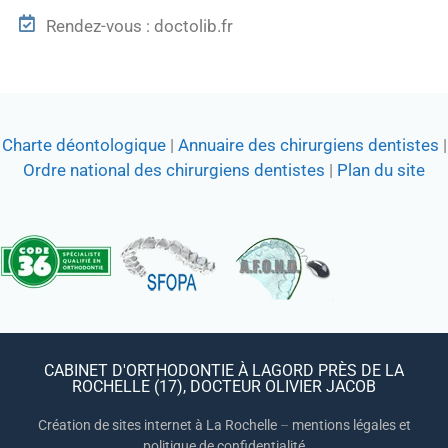
Rendez-vous : doctolib.fr
Charte déontologique
|
Annuaire des chirurgiens dentistes
|
Ordre national des chirurgiens dentistes
|
Plan du site
CABINET D'ORTHODONTIE À LAGORD PRÈS DE LA
ROCHELLE (17), DOCTEUR OLIVIER JACOB
Création de sites internet à La Rochelle
–
mentions légales et
politique de confidentialité